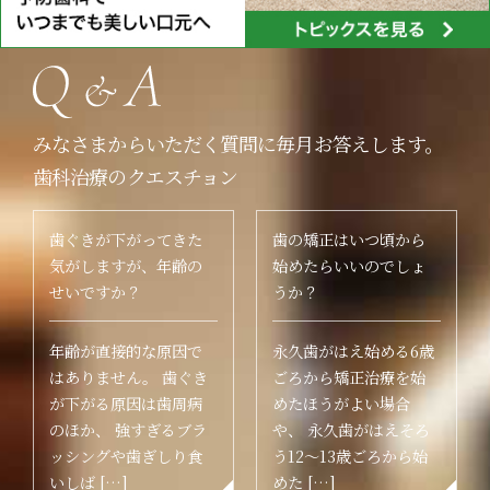
みなさまからいただく質問に毎月お答えします。
歯科治療のクエスチョン
歯ぐきが下がってきた
歯の矯正はいつ頃から
気がしますが、年齢の
始めたらいいのでしょ
せいですか？
うか？
年齢が直接的な原因で
永久歯がはえ始める6歳
はありません。 歯ぐき
ごろから矯正治療を始
が下がる原因は歯周病
めたほうがよい場合
のほか、 強すぎるブラ
や、 永久歯がはえそろ
ッシングや歯ぎしり食
う12～13歳ごろから始
いしば […]
めた […]