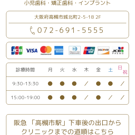
小児歯科
矯正歯科
インプラント
大阪府高槻市城北町2-5-18 2F
072-691-5555
日
診療時間
月
火
水
木
金
土
祝
●
●
●
／
●
●
／
9:30-13:30
●
●
●
／
●
／
／
15:00-19:00
阪急 「高槻市駅」下車後の出口から
クリニックまでの道順はこちら