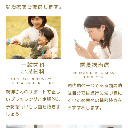
な治療をご提供します。
一般歯科
歯周病治療
小児歯科
PERIODONTAL DISEASE
TREATMENT
GENERAL DENTISTRY・
PEDIATRIC DENTISTRY
現代病の一つである歯周病
親御さんのサポートで
正し
は
自分では進行に気づきに
いブラッシングと定期的な
くいため
早めの精密検査を
予防を行いむし歯を防ぎま
おすすめします。
しょう。