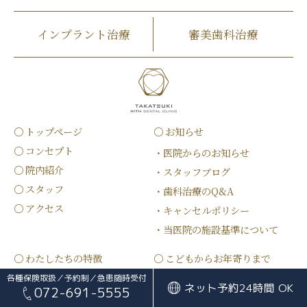
インプラント治療
審美歯科治療
トップページ
お知らせ
コンセプト
医院からのお知らせ
院内紹介
スタッフブログ
スタッフ
歯科治療のQ&A
アクセス
キャンセルポリシー
当医院の施設基準について
わたしたちの特徴
こどもからお年寄りまで
一般歯科
各種保険取扱／予約制／急患随時受付
歯周病治療について
ネット予約
24時間 OK
072-691-5555
インプラント
審美歯科·ホワイトニング