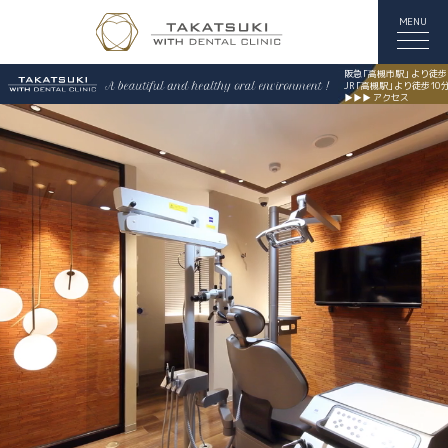
MENU
阪
急
「高槻市駅
」
より徒歩
J
R
「高槻駅
」
より徒歩10
▶▶▶ アクセス