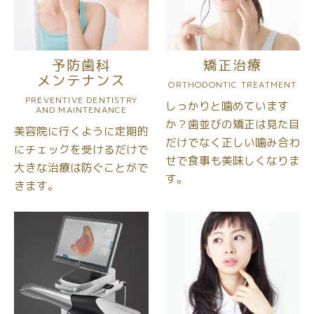
予防歯科
矯正治療
メンテナンス
ORTHODONTIC TREATMENT
PREVENTIVE DENTISTRY
しっかりと噛めています
AND MAINTENANCE
か？
歯並びの矯正は見た目
美容院に行くように定期的
だけでなく
正しい噛み合わ
に
チェックを受けるだけで
せで
食事も美味しくなりま
大きな治療は防ぐことがで
す。
きます。