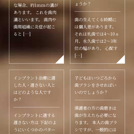
ょうか？
な場合、約1mmの溝が
あります。 これを歯肉
溝といいます。 歯肉や
歯の生えてくる時期に
歯周組織に炎症が起こ
は個人差があります。
ると […]
それは乳歯では4～10ヵ
月、永久歯では2～3年
位の幅があり、 心配す
[…]
インプラント治療に適
子どもはいつごろから
した人・適さない人と
歯ブラシをさせればい
はどのような人です
いのでしょうか？
か？
保護者の方の歯磨きは
インプラントに適する
歯が生えたら必要にな
適さない方は 下記のよ
ります。 本人の歯ブラ
うにいくつかのパター
シですが、一般的には