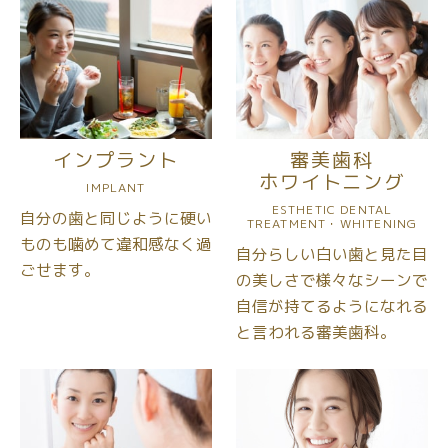
インプラント
審美歯科
ホワイトニング
IMPLANT
ESTHETIC DENTAL
自分の歯と同じように
硬い
TREATMENT・WHITENING
ものも噛めて
違和感なく過
自分らしい白い歯と見た目
ごせます。
の美しさで
様々なシーンで
自信が持てるように
なれる
と言われる審美歯科。