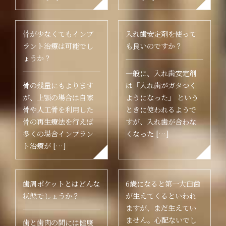
骨が少なくてもインプ
入れ歯安定剤を使って
ラント治療は可能でし
も良いのですか？
ょうか？
一般に、入れ歯安定剤
骨の残量にもよります
は「入れ歯がガタつく
が、上顎の場合は自家
ようになった」 という
骨や人工骨を利用した
ときに使われるようで
骨の再生療法を行えば
すが、入れ歯が合わな
多くの場合インプラン
くなった […]
ト治療が […]
歯周ポケットとはどんな
6歳になると第一大臼歯
状態でしょうか？
が生えてくるといわれ
ますが、まだ生えてい
ません。心配ないでし
歯と歯肉の間には健康