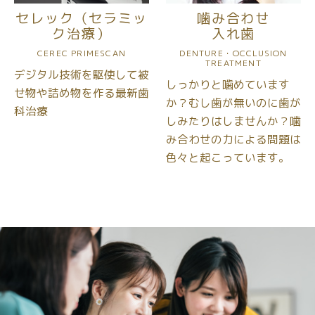
セレック（セラミッ
噛み合わせ
ク治療）
入れ歯
CEREC PRIMESCAN
DENTURE・OCCLUSION
TREATMENT
デジタル技術を駆使して
被
しっかりと噛めています
せ物や詰め物を作る
最新歯
か？
むし歯が無いのに歯が
科治療
しみたりは
しませんか？噛
み合わせの力による
問題は
色々と起こっています。