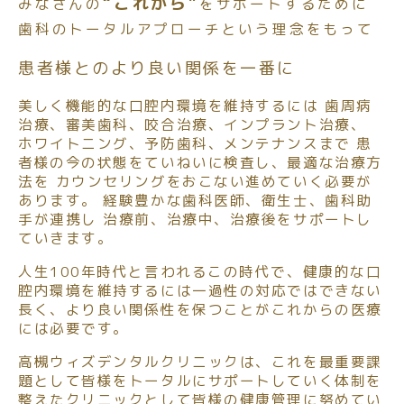
“これから”
みなさんの
をサポートするために
歯科のトータルアプローチという理念をもって
患者様とのより良い関係を一番に
美しく機能的な口腔内環境を維持するには
歯周病
治療、審美歯科、咬合治療、インプラント治療、
ホワイトニング、予防歯科、メンテナンスまで
患
者様の今の状態をていねいに検査し、最適な治療方
法を
カウンセリングをおこない進めていく必要が
あります。
経験豊かな歯科医師、衛生士、歯科助
手が連携し
治療前、治療中、治療後をサポートし
ていきます。
人生100年時代と言われるこの時代で、
健康的な口
腔内環境を維持するには一過性の対応ではできない
長く、より良い関係性を保つことがこれからの医療
には必要です。
高槻ウィズデンタルクリニックは、これを最重要課
題として
皆様をトータルにサポートしていく体制を
整えたクリニックとして
皆様の健康管理に努めてい