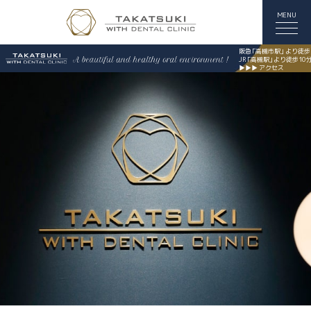
MENU
阪
急
「高槻市駅
」
より徒歩
J
R
「高槻駅
」
より徒歩10
▶▶▶ アクセス