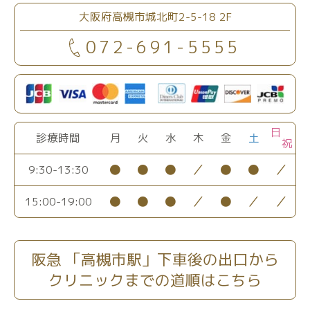
大阪府高槻市城北町2-5-18 2F
072-691-5555
日
診療時間
月
火
水
木
金
土
祝
●
●
●
／
●
●
／
9:30-13:30
●
●
●
／
●
／
／
15:00-19:00
阪急 「高槻市駅」下車後の出口から
クリニックまでの道順はこちら